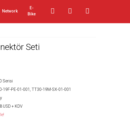
E-
Network
Bike
ektör Seti
 Serisi
0-19F-PE-01-001, TT30-19M-SX-01-001
y
28 USD + KDV
le!