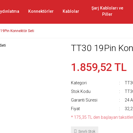
Şarj Kabloları ve
ydınlatma
Konnektörler
Kablolar
Piller
19Pin Konnektör Seti
TT30 19Pin Konn
1.859,52 TL
Kategori
TT30
Stok Kodu
TT3
Garanti Süresi
24 A
Fiyat
32,
* 175,35 TL den başlayan taksitler
Sınırlı Stok