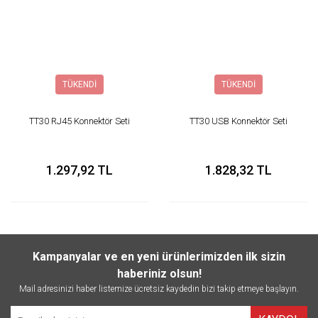
TÜKENDİ
TÜKENDİ
TT30 RJ45 Konnektör Seti
TT30 USB Konnektör Seti
1.297,92 TL
1.828,32 TL
Kampanyalar ve en yeni ürünlerimizden ilk sizin
haberiniz olsun!
Mail adresinizi haber listemize ücretsiz kaydedin bizi takip etmeye başlayın.