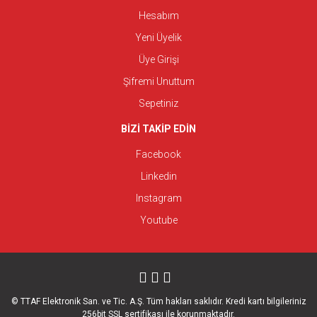
Hesabım
Yeni Üyelik
Üye Girişi
Şifremi Unuttum
Sepetiniz
BİZİ TAKİP EDİN
Facebook
Linkedin
Instagram
Youtube
© TTAF Elektronik San. ve Tic. A.Ş. Tüm hakları saklıdır. Kredi kartı bilgileriniz
256bit SSL sertifikası ile korunmaktadır.