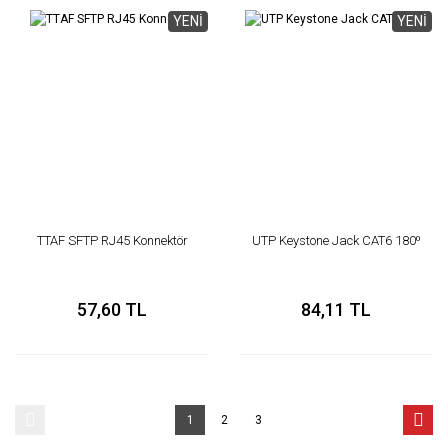
YENİ
YENİ
TTAF SFTP RJ45 Konnektör
UTP Keystone Jack CAT6 180⁰
57,60 TL
84,11 TL
1
2
3