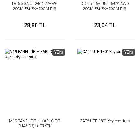
DC5.5 3A UL2464 22AWG
DC5.5 1,5A UL2464 22AWG
20CM ERKEK+20CM DİŞİ
20CM ERKEK+20CM DİŞİ
28,80 TL
23,04 TL
YENİ
YENİ
M19 PANEL TİPİ + KABLO TİPİ
CAT6 UTP 180° Keytone Jack
RJ45 DİŞİ + ERKEK