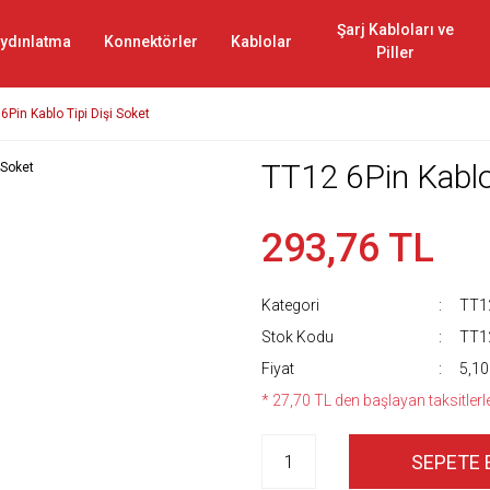
Şarj Kabloları ve
ydınlatma
Konnektörler
Kablolar
Piller
6Pin Kablo Tipi Dişi Soket
TT12 6Pin Kablo 
293,76 TL
Kategori
TT12
Stok Kodu
TT1
Fiyat
5,10
* 27,70 TL den başlayan taksitlerl
SEPETE 