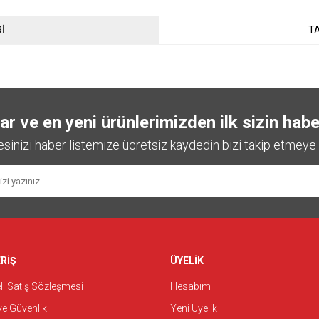
İ
TA
 ve en yeni ürünlerimizden ilk sizin habe
esinizi haber listemize ücretsiz kaydedin bizi takip etmeye 
RİŞ
ÜYELİK
i Satış Sözleşmesi
Hesabım
 ve Güvenlik
Yeni Üyelik