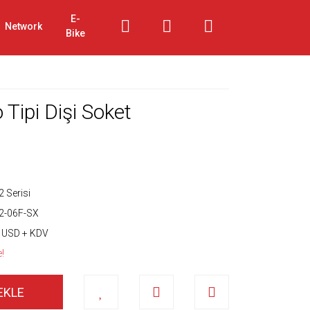
E-
Network
Bike
Tipi Dişi Soket
 Serisi
2-06F-SX
 USD + KDV
e!
EKLE