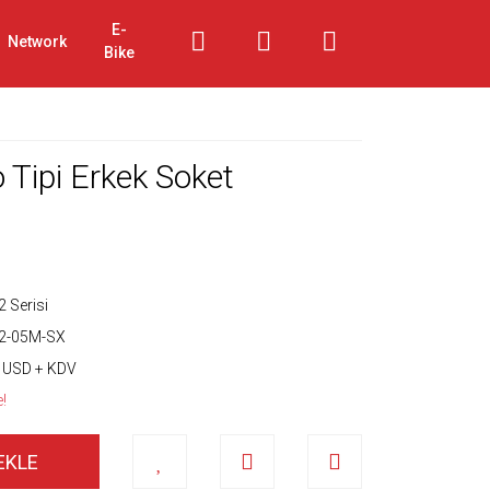
E-
Network
Bike
 Tipi Erkek Soket
 Serisi
2-05M-SX
 USD + KDV
e!
EKLE