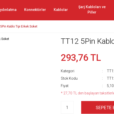
Şarj Kabloları ve
ydınlatma
Konnektörler
Kablolar
Piller
5Pin Kablo Tipi Erkek Soket
TT12 5Pin Kablo
293,76 TL
Kategori
TT12
Stok Kodu
TT1
Fiyat
5,10
* 27,70 TL den başlayan taksitlerl
SEPETE 