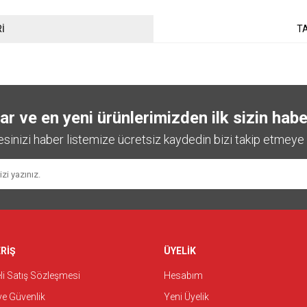
İ
TA
 ve en yeni ürünlerimizden ilk sizin habe
esinizi haber listemize ücretsiz kaydedin bizi takip etmeye 
RİŞ
ÜYELİK
i Satış Sözleşmesi
Hesabım
 ve Güvenlik
Yeni Üyelik