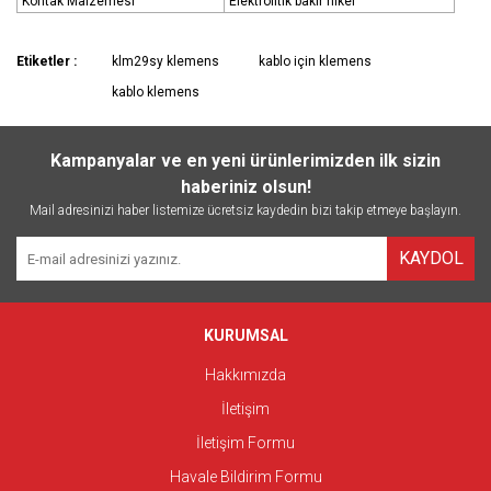
Kontak Malzemesi
Elektrolitik bakır nikel
Etiketler :
klm29sy klemens
kablo için klemens
kablo klemens
Kampanyalar ve en yeni ürünlerimizden ilk sizin
haberiniz olsun!
Mail adresinizi haber listemize ücretsiz kaydedin bizi takip etmeye başlayın.
KAYDOL
KURUMSAL
Hakkımızda
İletişim
İletişim Formu
Havale Bildirim Formu