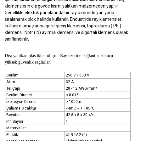
klemenslerin dış gövde kısmı yalıtkan malzemeden yapılır.
Genellikle elektrik panolarında bir ray üzerinde yan yana
sıralanarak blok halinde kullanılır. Endüstride ray klemensler
kullanım amaçlarına göre geçiş klemensi, topraklama ( PE )
klemensi, Nötr ( N) ayırma klemensi ve sigortalı klemens olarak
sınıflandırılır.
Dışı yalıtkan plastikten oluşur. Ray üzerine bağlantısı sonucu
yüksek
güvenlik sağlarlar.
Gerilim
250 V / 600 V
Akım
32 A
Tel Çapı
28 - 12 AWG/mm²
Gerilim Direnci
< 0.015
Izolasyon Direnci
> 1000m
Çalışma Sıcaklığı
- 40°C ~ + 105°C
Boyutlar
42.8 x 8 x 30.49
Pin Sayısı
1
Materyaller
Plastik
UL 94V 2 (0)