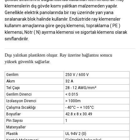
klemenslerin dış gövde kısmı yalıtkan malzemeden yapılır.
Genellikle elektrik panolarında bir ray üzerinde yan yana
sıralanarak blok halinde kullanılır. Endüstride ray klemensler
kullanım amaçlarına göre geçiş klemensi, topraklama ( PE )
klemensi, Nötr ( N) ayırma klemensi ve sigortalı klemens olarak
sınıflandırılır.
Dışı yalıtkan plastikten oluşur. Ray üzerine bağlantısı sonucu
yüksek
güvenlik sağlarlar.
Gerilim
250 V / 600 V
Akım
32 A
Tel Çapı
28 - 12 AWG/mm²
Gerilim Direnci
< 0.015
Izolasyon Direnci
> 1000m
Çalışma Sıcaklığı
- 40°C ~ + 105°C
Boyutlar
42.8 x 8 x 30.49
Pin Sayısı
1
Materyaller
Plastik
UL 94V 2 (0)