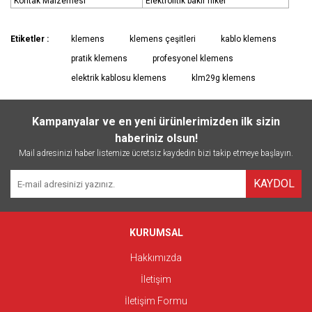
Kontak Malzemesi
Elektrolitik bakır nikel
Etiketler :
klemens
klemens çeşitleri
kablo klemens
pratik klemens
profesyonel klemens
elektrik kablosu klemens
klm29g klemens
Kampanyalar ve en yeni ürünlerimizden ilk sizin
haberiniz olsun!
Mail adresinizi haber listemize ücretsiz kaydedin bizi takip etmeye başlayın.
KAYDOL
KURUMSAL
Hakkımızda
İletişim
İletişim Formu