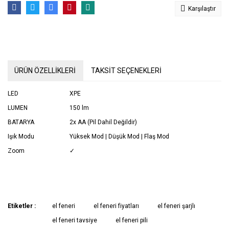
Karşılaştır
ÜRÜN ÖZELLİKLERİ
TAKSİT SEÇENEKLERİ
LED
XPE
LUMEN
150 lm
BATARYA
2x AA (Pil Dahil Değildir)
Işık Modu
Yüksek Mod | Düşük Mod | Flaş Mod
Zoom
✓
Etiketler :
el feneri
el feneri fiyatları
el feneri şarjlı
el feneri tavsiye
el feneri pili