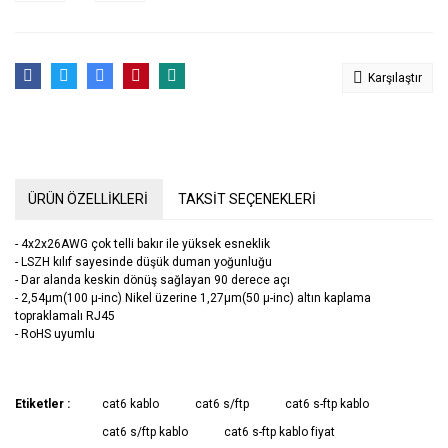
Karşılaştır
ÜRÜN ÖZELLİKLERİ
TAKSİT SEÇENEKLERİ
- 4x2x26AWG çok telli bakır ile yüksek esneklik
- LSZH kılıf sayesinde düşük duman yoğunluğu
- Dar alanda keskin dönüş sağlayan 90 derece açı
- 2,54μm(100 μ-inc) Nikel üzerine 1,27μm(50 μ-inc) altın kaplama
topraklamalı RJ45
- RoHS uyumlu
Etiketler :
cat6 kablo
cat6 s/ftp
cat6 s-ftp kablo
cat6 s/ftp kablo
cat6 s-ftp kablo fiyat