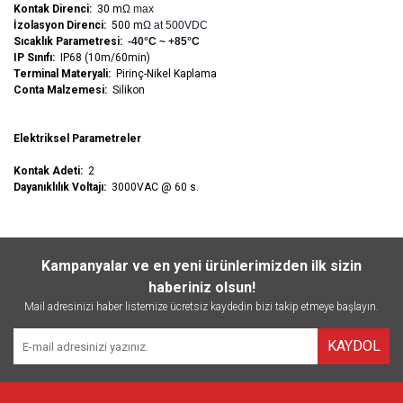
Kontak Direnci:
30 m
Ω max
İzolasyon Direnci:
500 m
Ω at 500VDC
Sıcaklık Parametresi:
-40°C ~ +85°C
IP Sınıfı:
IP68 (10m/60min)
Terminal Materyali:
Pirinç-Nikel Kaplama
Conta Malzemesi:
Silikon
Elektriksel Parametreler
Kontak Adeti:
2
Dayanıklılık Voltajı:
3000VAC @ 60 s.
Kampanyalar ve en yeni ürünlerimizden ilk sizin
haberiniz olsun!
Mail adresinizi haber listemize ücretsiz kaydedin bizi takip etmeye başlayın.
KAYDOL