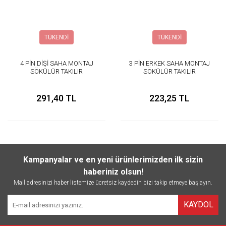
TÜKENDİ
TÜKENDİ
4 PİN DİŞİ SAHA MONTAJ
3 PİN ERKEK SAHA MONTAJ
SÖKÜLÜR TAKILIR
SÖKÜLÜR TAKILIR
KONNEKTÖR
KONNEKTÖR
291,40 TL
223,25 TL
Kampanyalar ve en yeni ürünlerimizden ilk sizin
haberiniz olsun!
Mail adresinizi haber listemize ücretsiz kaydedin bizi takip etmeye başlayın.
KAYDOL