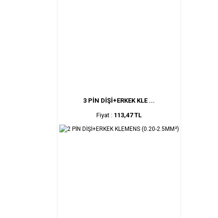
3 PİN DİŞİ+ERKEK KLE ...
Fiyat :
113,47 TL