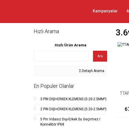
Kampanyalar
A
3.6
Hızlı Arama
Hızlı Ürün Arama
Ara
Detaylı Arama
En Populer Olanlar
TTAF
3 PİN DİŞİ+ERKEK KLEMENS (0.20-2.5MM²)
6
2 PİN DİŞİ+ERKEK KLEMENS (0.20-2.5MM²)
5 Pin Vidasız Dişi-Erkek Su Geçirmez I
Konnektör IP68