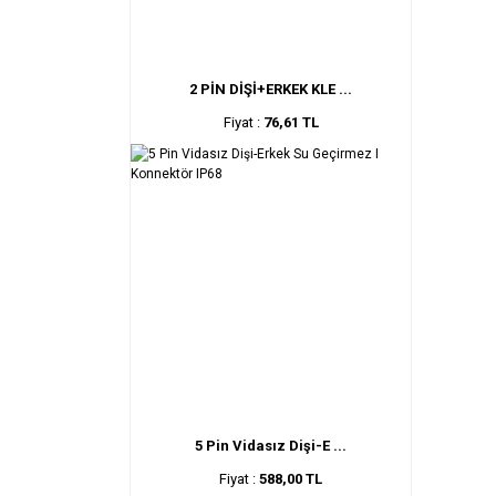
2 PİN DİŞİ+ERKEK KLE ...
Fiyat :
76,61 TL
5 Pin Vidasız Dişi-E ...
Fiyat :
588,00 TL